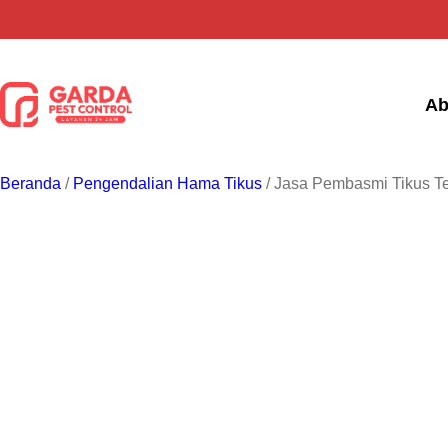
Lewati
ke
konten
Ab
Beranda
/
Pengendalian Hama Tikus
/ Jasa Pembasmi Tikus Ter