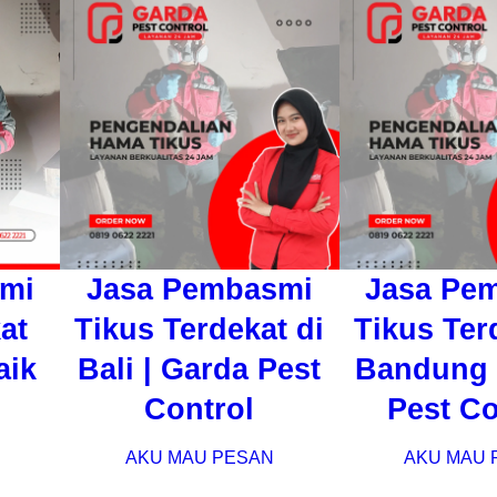
mi
Jasa Pembasmi
Jasa Pe
at
Tikus Terdekat di
Tikus Ter
aik
Bali | Garda Pest
Bandung 
Control
Pest Co
AKU MAU PESAN
AKU MAU 