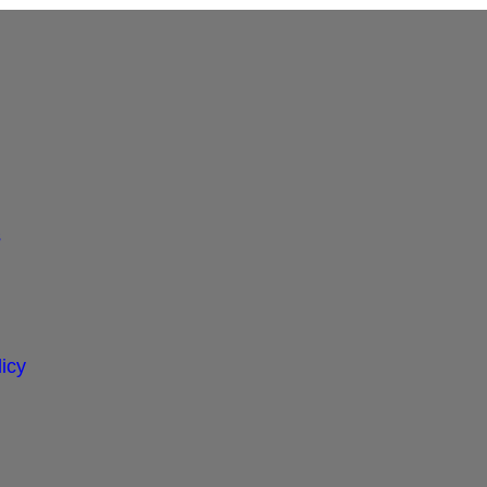
s
icy