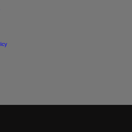
s
icy