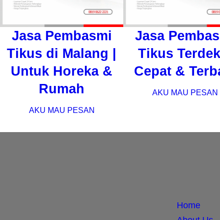
Jasa Pembasmi
Jasa Pembas
Tikus di Malang |
Tikus Terdek
Untuk Horeka &
Cepat & Terb
Rumah
AKU MAU PESAN
AKU MAU PESAN
Home
About Us