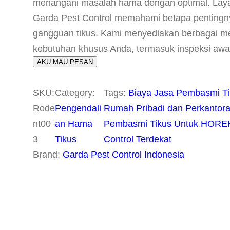
menangani masalah hama dengan optimal. Lay
Garda Pest Control memahami betapa pentingny
gangguan tikus. Kami menyediakan berbagai m
kebutuhan khusus Anda, termasuk inspeksi aw
AKU MAU PESAN
SKU:
Category:
Tags:
Biaya Jasa Pembasmi Ti
Rode
Pengendali
Rumah Pribadi dan Perkantor
nt00
an Hama
Pembasmi Tikus Untuk HOREKA
3
Tikus
Control Terdekat
Brand:
Garda Pest Control Indonesia