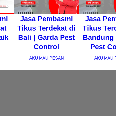
mi
Jasa Pembasmi
Jasa Pe
at
Tikus Terdekat di
Tikus Ter
aik
Bali | Garda Pest
Bandung 
Control
Pest Co
AKU MAU PESAN
AKU MAU 