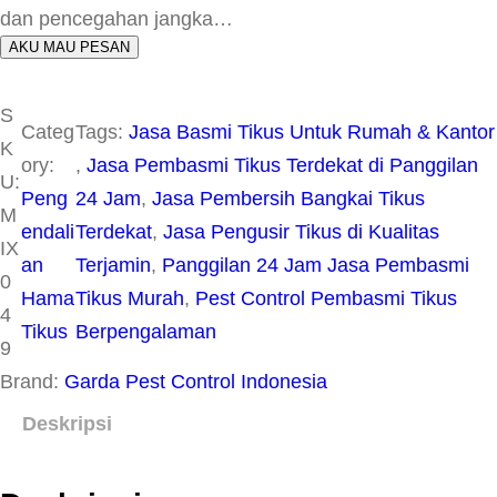
dan pencegahan jangka…
AKU MAU PESAN
S
Categ
Tags:
Jasa Basmi Tikus Untuk Rumah & Kantor
K
ory:
, 
Jasa Pembasmi Tikus Terdekat di Panggilan
U:
Peng
24 Jam
, 
Jasa Pembersih Bangkai Tikus
M
endali
Terdekat
, 
Jasa Pengusir Tikus di Kualitas
IX
an
Terjamin
, 
Panggilan 24 Jam Jasa Pembasmi
0
Hama
Tikus Murah
, 
Pest Control Pembasmi Tikus
4
Tikus
Berpengalaman
9
Brand:
Garda Pest Control Indonesia
Deskripsi