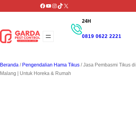
Lewati
Facebook
YouTube
Instagram
TikTok
X
ke
24H
konten
0819 0622 2221
GET PROMO
Beranda
/
Pengendalian Hama Tikus
/ Jasa Pembasmi Tikus di
Malang | Untuk Horeka & Rumah