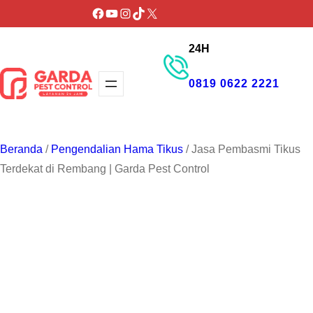
Lewati
Facebook
YouTube
Instagram
TikTok
X
ke
24H
konten
0819 0622 2221
GET PROMO
Beranda
/
Pengendalian Hama Tikus
/ Jasa Pembasmi Tikus
Terdekat di Rembang | Garda Pest Control