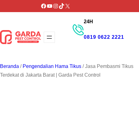
Lewati
Facebook
YouTube
Instagram
TikTok
X
ke
24H
konten
0819 0622 2221
GET PROMO
Beranda
/
Pengendalian Hama Tikus
/ Jasa Pembasmi Tikus
Terdekat di Jakarta Barat | Garda Pest Control