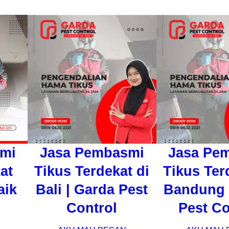
mi
Jasa Pembasmi
Jasa Pe
at
Tikus Terdekat di
Tikus Ter
aik
Bali | Garda Pest
Bandung 
Control
Pest Co