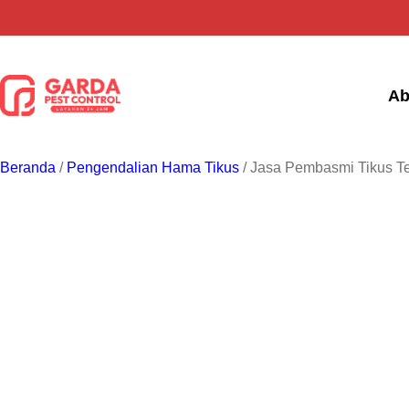
Lewati
ke
konten
Ab
Beranda
/
Pengendalian Hama Tikus
/ Jasa Pembasmi Tikus Ter