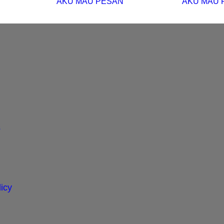
AKU MAU PESAN
AKU MAU 
s
icy