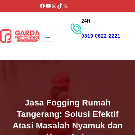
Lewati
Facebook
YouTube
Instagram
TikTok
X
ke
24H
konten
0819 0622 2221
GET PROMO
Jasa Fogging Rumah
Tangerang: Solusi Efektif
Atasi Masalah Nyamuk dan