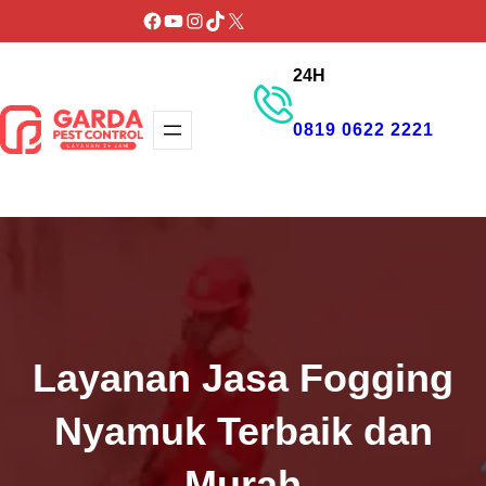
Lewati
Facebook
YouTube
Instagram
TikTok
X
ke
24H
konten
0819 0622 2221
GET PROMO
Layanan Jasa Fogging
Nyamuk Terbaik dan
Murah