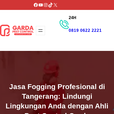
Lewati
Facebook
YouTube
Instagram
TikTok
X
ke
24H
konten
0819 0622 2221
GET PROMO
Jasa Fogging Profesional di
Tangerang: Lindungi
Lingkungan Anda dengan Ahli