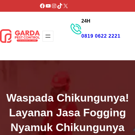
Lewati
Facebook
YouTube
Instagram
TikTok
X
ke
24H
konten
0819 0622 2221
GET PROMO
Waspada Chikungunya!
Layanan Jasa Fogging
Nyamuk Chikungunya