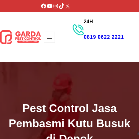
Lewati
Facebook
YouTube
Instagram
TikTok
X
ke
24H
konten
0819 0622 2221
GET PROMO
Pest Control Jasa
Pembasmi Kutu Busuk
di Depok