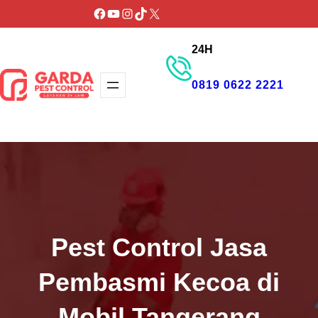
Lewati
Facebook
YouTube
Instagram
TikTok
X
ke
24H
konten
0819 0622 2221
GET PROMO
Pest Control Jasa
Pembasmi Kecoa di
Mobil Tangerang