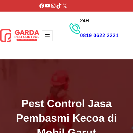
Lewati
Facebook
YouTube
Instagram
TikTok
X
ke
24H
konten
0819 0622 2221
GET PROMO
Pest Control Jasa
Pembasmi Kecoa di
Mobil Garut