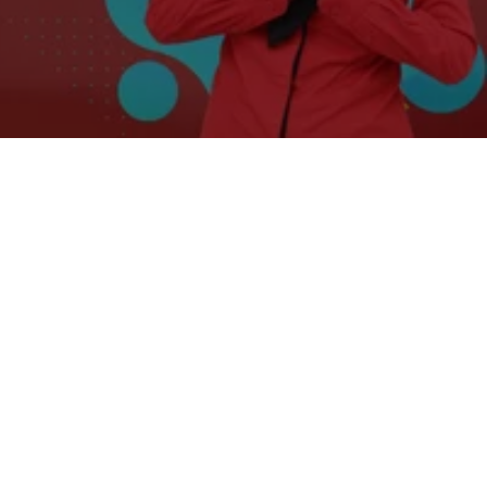
 Bogor Solusi Tuntas
anggung jawab setiap pemilik mobil, namun
i. Salah satu masalah yang paling mengganggu