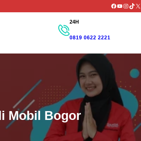
Facebook
YouTube
Instagr
TikTo
X
24H
GET PROMO
0819 0622 2221
i Mobil Bogor