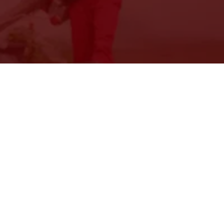
Jasa Pembasmi Kecoa Mobil di
Bergaransi
Rifqi Fauzi
Apr 21, 2026
Menjaga kebersihan kabin kendaraan merupakan t
terkadang masalah hama muncul tanpa kita sadar