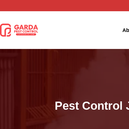
Lewati
ke
konten
Ab
Pest Control