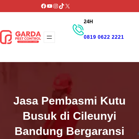
Lewati
Facebook
YouTube
Instagram
TikTok
X
ke
24H
konten
0819 0622 2221
GET PROMO
Jasa Pembasmi Kutu
Busuk di Cileunyi
Bandung Bergaransi