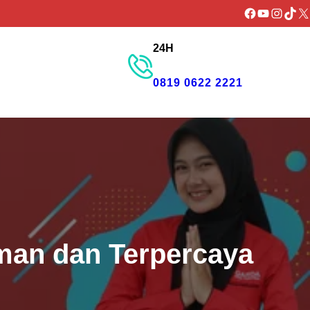
Facebook
YouTube
Instagr
TikTo
X
24H
GET PROMO
0819 0622 2221
man dan Terpercaya