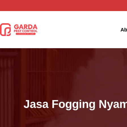
Lewati
ke
konten
Ab
Jasa Fogging Nyam