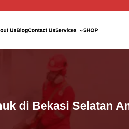
out Us
Blog
Contact Us
Services
SHOP
uk di Bekasi Selatan A