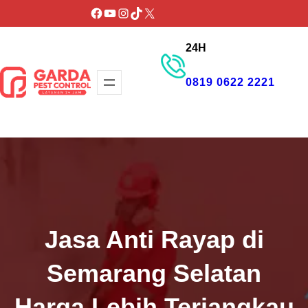
Lewati
Facebook
YouTube
Instagram
TikTok
X
ke
24H
konten
0819 0622 2221
GET PROMO
Jasa Anti Rayap di
Semarang Selatan
Harga Lebih Terjangkau