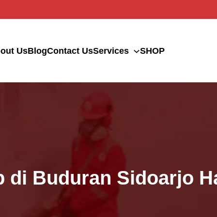
out Us
Blog
Contact Us
Services
SHOP
p di Buduran Sidoarjo H