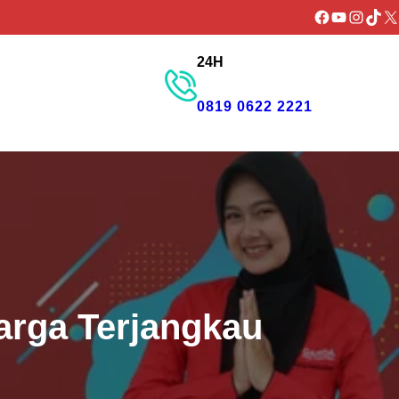
Facebook
YouTube
Instagr
TikTo
X
24H
GET PROMO
0819 0622 2221
arga Terjangkau