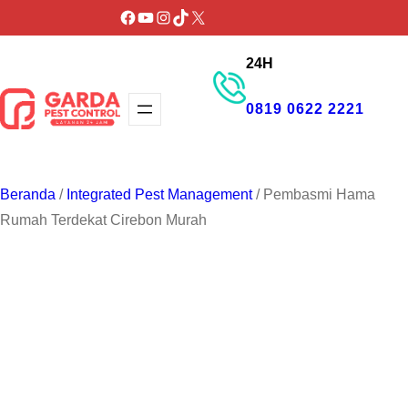
Lewati
Facebook
YouTube
Instagram
TikTok
X
ke
24H
konten
0819 0622 2221
GET PROMO
Beranda
/
Integrated Pest Management
/ Pembasmi Hama
Rumah Terdekat Cirebon Murah