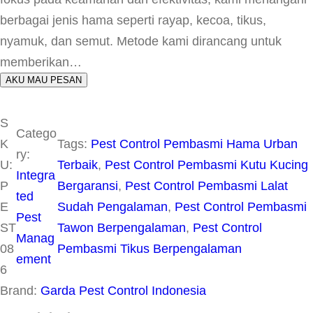
berbagai jenis hama seperti rayap, kecoa, tikus,
nyamuk, dan semut. Metode kami dirancang untuk
memberikan…
AKU MAU PESAN
S
Catego
K
Tags:
Pest Control Pembasmi Hama Urban
ry:
U:
Terbaik
, 
Pest Control Pembasmi Kutu Kucing
Integra
P
Bergaransi
, 
Pest Control Pembasmi Lalat
ted
E
Sudah Pengalaman
, 
Pest Control Pembasmi
Pest
ST
Tawon Berpengalaman
, 
Pest Control
Manag
08
Pembasmi Tikus Berpengalaman
ement
6
Brand:
Garda Pest Control Indonesia