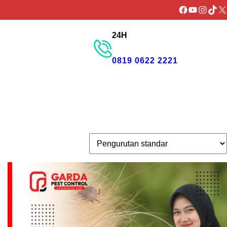
Facebook
YouTube
Instagr
TikTo
X
24H
GET PROMO
0819 0622 2221