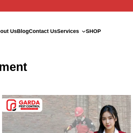
out Us
Blog
Contact Us
Services
SHOP
ement