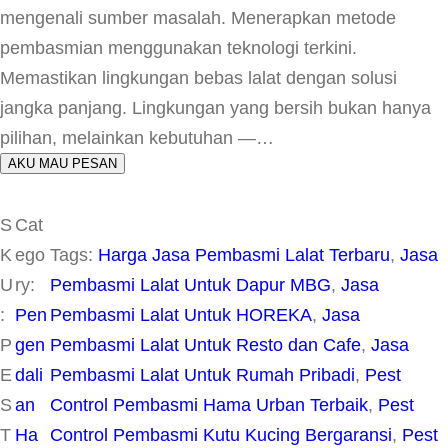
mengenali sumber masalah. Menerapkan metode
pembasmian menggunakan teknologi terkini.
Memastikan lingkungan bebas lalat dengan solusi
jangka panjang. Lingkungan yang bersih bukan hanya
pilihan, melainkan kebutuhan —…
AKU MAU PESAN
S
Cat
K
ego
Tags:
Harga Jasa Pembasmi Lalat Terbaru
, 
Jasa
U
ry:
Pembasmi Lalat Untuk Dapur MBG
, 
Jasa
:
Pen
Pembasmi Lalat Untuk HOREKA
, 
Jasa
P
gen
Pembasmi Lalat Untuk Resto dan Cafe
, 
Jasa
E
dali
Pembasmi Lalat Untuk Rumah Pribadi
, 
Pest
S
an
Control Pembasmi Hama Urban Terbaik
, 
Pest
T
Ha
Control Pembasmi Kutu Kucing Bergaransi
, 
Pest