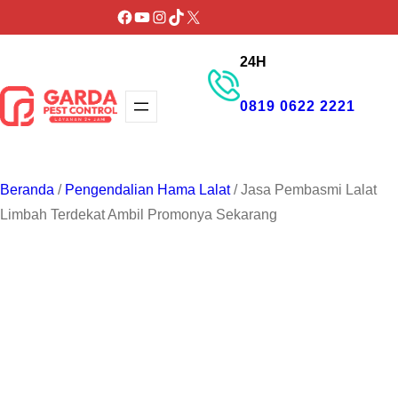
Lewati
Facebook
YouTube
Instagram
TikTok
X
ke
24H
konten
0819 0622 2221
GET PROMO
Beranda
/
Pengendalian Hama Lalat
/ Jasa Pembasmi Lalat
Limbah Terdekat Ambil Promonya Sekarang