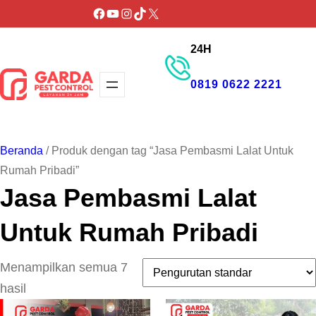
Lewati
Facebook
YouTube
Instagram
TikTok
X
ke
24H
konten
0819 0622 2221
GET PROMO
Beranda
/ Produk dengan tag “Jasa Pembasmi Lalat Untuk
Rumah Pribadi”
Jasa Pembasmi Lalat
Untuk Rumah Pribadi
Menampilkan semua 7
hasil