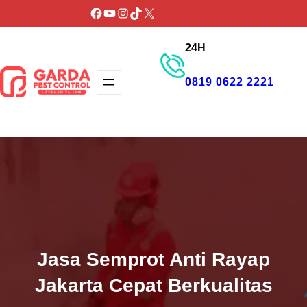
Lewati
Facebook
YouTube
Instagram
TikTok
X
ke
24H
konten
0819 0622 2221
GET PROMO
Jasa Semprot Anti Rayap
Jakarta Cepat Berkualitas