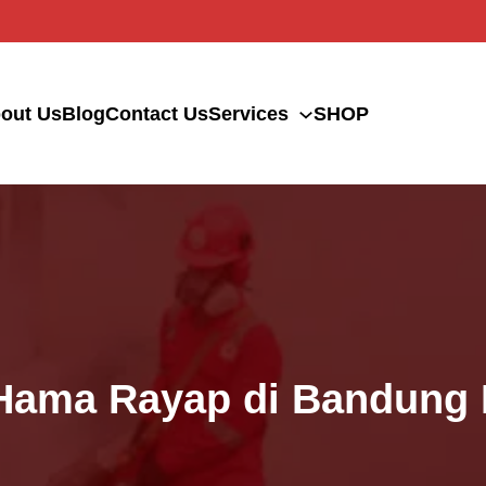
out Us
Blog
Contact Us
Services
SHOP
ama Rayap di Bandung K