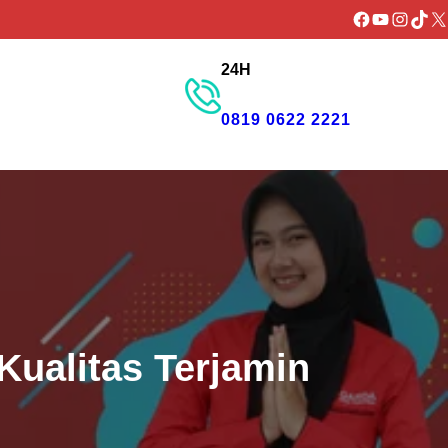
Facebook
YouTube
Instagr
TikTo
X
24H
GET PROMO
0819 0622 2221
ualitas Terjamin