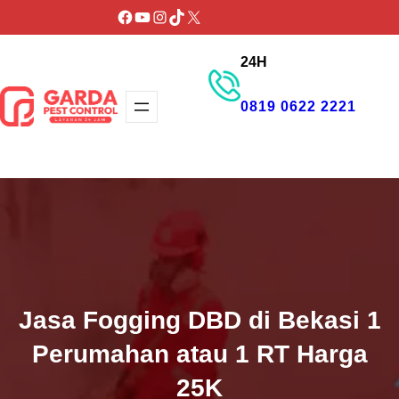
Lewati
Facebook
YouTube
Instagram
TikTok
X
ke
24H
konten
0819 0622 2221
GET PROMO
Jasa Fogging DBD di Bekasi 1
Perumahan atau 1 RT Harga
25K