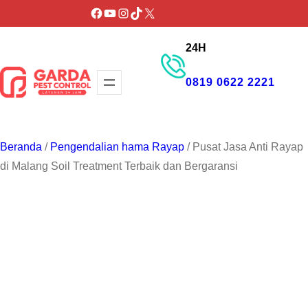
Lewati
Facebook
YouTube
Instagram
TikTok
X
ke
24H
konten
0819 0622 2221
GET PROMO
Beranda
/
Pengendalian hama Rayap
/ Pusat Jasa Anti Rayap
di Malang Soil Treatment Terbaik dan Bergaransi