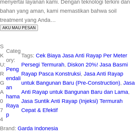
menyertai layanan kami. Dengan teknologi terkini dan
bahan yang aman, kami memastikan bahwa soil
treatment yang Anda…
AKU MAU PESAN
S
Categ
K
Tags:
Cek Biaya Jasa Anti Rayap Per Meter
ory:
U:
Persegi Termurah
, 
Diskon 20%! Jasa Basmi
Peng
R
Rayap Pasca Konstruksi
, 
Jasa Anti Rayap
endali
G
untuk Bangunan Baru (Pre-Construction)
, 
Jasa
an
A
Anti Rayap untuk Bangunan Baru dan Lama
, 
hama
0
Jasa Suntik Anti Rayap (Injeksi) Termurah
Raya
7
Cepat & Efektif
p
4
Brand:
Garda Indonesia