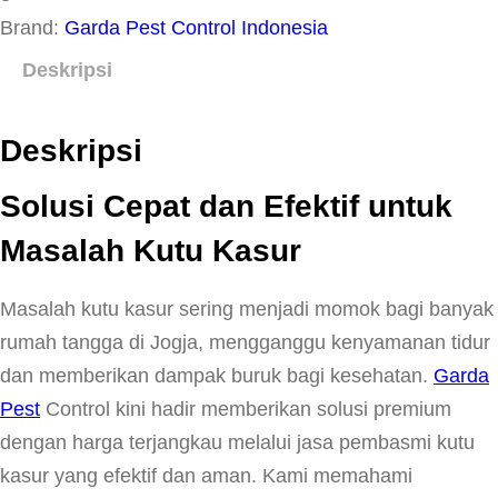
Brand:
Garda Pest Control Indonesia
m
o
Deskripsi
J
a
Deskripsi
s
a
Solusi Cepat dan Efektif untuk
P
Masalah Kutu Kasur
e
m
Masalah kutu kasur sering menjadi momok bagi banyak
b
rumah tangga di Jogja, mengganggu kenyamanan tidur
a
dan memberikan dampak buruk bagi kesehatan.
Garda
s
Pest
Control kini hadir memberikan solusi premium
m
dengan harga terjangkau melalui jasa pembasmi kutu
i
kasur yang efektif dan aman. Kami memahami
K