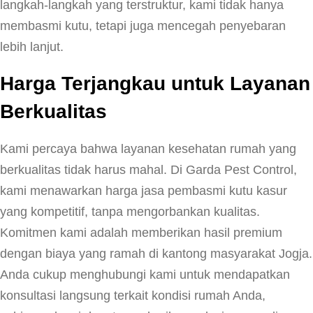
a
langkah-langkah yang terstruktur, kami tidak hanya
H
membasmi kutu, tetapi juga mencegah penyebaran
a
lebih lanjut.
r
Harga Terjangkau untuk Layanan
g
a
Berkualitas
M
u
Kami percaya bahwa layanan kesehatan rumah yang
r
berkualitas tidak harus mahal. Di Garda Pest Control,
a
kami menawarkan harga jasa pembasmi kutu kasur
h
yang kompetitif, tanpa mengorbankan kualitas.
H
Komitmen kami adalah memberikan hasil premium
a
dengan biaya yang ramah di kantong masyarakat Jogja.
s
Anda cukup menghubungi kami untuk mendapatkan
i
konsultasi langsung terkait kondisi rumah Anda,