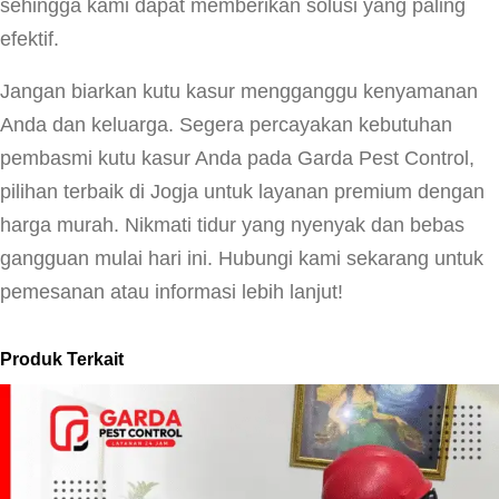
l
sehingga kami dapat memberikan solusi yang paling
P
efektif.
r
Jangan biarkan kutu kasur mengganggu kenyamanan
e
Anda dan keluarga. Segera percayakan kebutuhan
m
pembasmi kutu kasur Anda pada Garda Pest Control,
i
pilihan terbaik di Jogja untuk layanan premium dengan
u
harga murah. Nikmati tidur yang nyenyak dan bebas
m
gangguan mulai hari ini. Hubungi kami sekarang untuk
pemesanan atau informasi lebih lanjut!
Produk Terkait