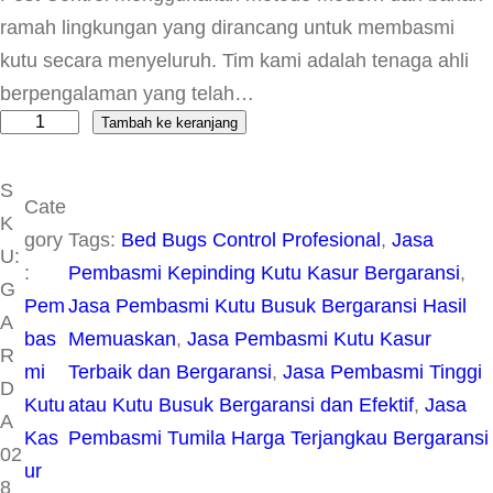
ramah lingkungan yang dirancang untuk membasmi
kutu secara menyeluruh. Tim kami adalah tenaga ahli
berpengalaman yang telah…
Tambah ke keranjang
K
u
S
a
Cate
K
n
gory
Tags:
Bed Bugs Control Profesional
, 
Jasa
U:
t
:
Pembasmi Kepinding Kutu Kasur Bergaransi
, 
G
i
Pem
Jasa Pembasmi Kutu Busuk Bergaransi Hasil
A
t
bas
Memuaskan
, 
Jasa Pembasmi Kutu Kasur
R
a
mi
Terbaik dan Bergaransi
, 
Jasa Pembasmi Tinggi
D
s
Kutu
atau Kutu Busuk Bergaransi dan Efektif
, 
Jasa
A
P
Kas
Pembasmi Tumila Harga Terjangkau Bergaransi
02
r
ur
8
o