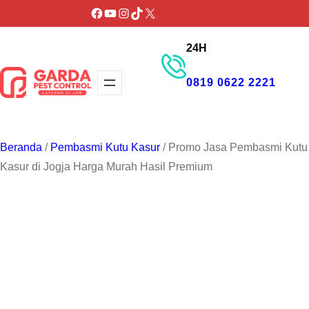
Lewati
Facebook
YouTube
Instagram
TikTok
X
ke
24H
konten
0819 0622 2221
GET PROMO
Beranda
/
Pembasmi Kutu Kasur
/ Promo Jasa Pembasmi Kutu
Kasur di Jogja Harga Murah Hasil Premium