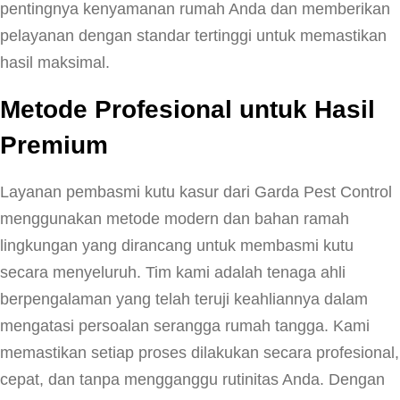
pentingnya kenyamanan rumah Anda dan memberikan
u
pelayanan dengan standar tertinggi untuk memastikan
t
hasil maksimal.
u
Metode Profesional untuk Hasil
K
a
Premium
s
u
Layanan pembasmi kutu kasur dari Garda Pest Control
r
menggunakan metode modern dan bahan ramah
d
lingkungan yang dirancang untuk membasmi kutu
i
secara menyeluruh. Tim kami adalah tenaga ahli
J
berpengalaman yang telah teruji keahliannya dalam
o
mengatasi persoalan serangga rumah tangga. Kami
g
memastikan setiap proses dilakukan secara profesional,
j
cepat, dan tanpa mengganggu rutinitas Anda. Dengan