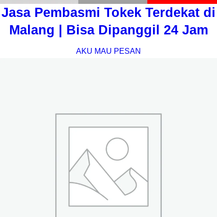
Jasa Pembasmi Tokek Terdekat di
Malang | Bisa Dipanggil 24 Jam
AKU MAU PESAN