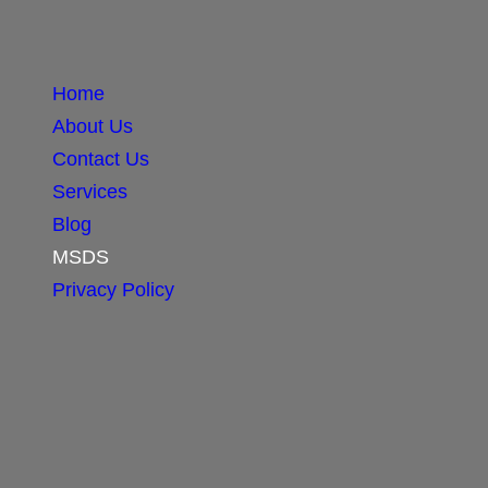
Home
About Us
Contact Us
Services
Blog
MSDS
Privacy Policy