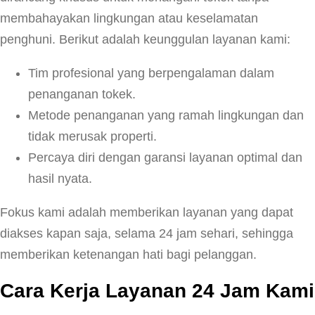
membahayakan lingkungan atau keselamatan
penghuni. Berikut adalah keunggulan layanan kami:
Tim profesional yang berpengalaman dalam
penanganan tokek.
Metode penanganan yang ramah lingkungan dan
tidak merusak properti.
Percaya diri dengan garansi layanan optimal dan
hasil nyata.
Fokus kami adalah memberikan layanan yang dapat
diakses kapan saja, selama 24 jam sehari, sehingga
memberikan ketenangan hati bagi pelanggan.
Cara Kerja Layanan 24 Jam Kami