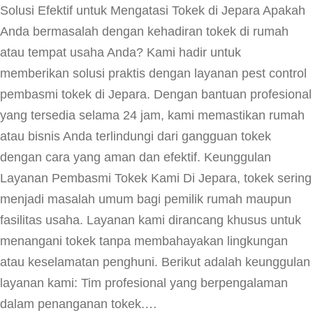
Solusi Efektif untuk Mengatasi Tokek di Jepara Apakah
Anda bermasalah dengan kehadiran tokek di rumah
atau tempat usaha Anda? Kami hadir untuk
memberikan solusi praktis dengan layanan pest control
pembasmi tokek di Jepara. Dengan bantuan profesional
yang tersedia selama 24 jam, kami memastikan rumah
atau bisnis Anda terlindungi dari gangguan tokek
dengan cara yang aman dan efektif. Keunggulan
Layanan Pembasmi Tokek Kami Di Jepara, tokek sering
menjadi masalah umum bagi pemilik rumah maupun
fasilitas usaha. Layanan kami dirancang khusus untuk
menangani tokek tanpa membahayakan lingkungan
atau keselamatan penghuni. Berikut adalah keunggulan
layanan kami: Tim profesional yang berpengalaman
dalam penanganan tokek.…