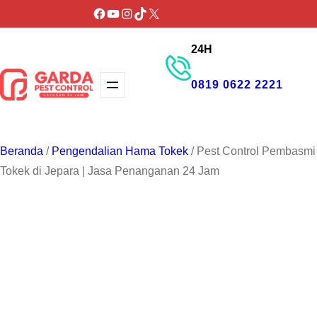
Lewati
Facebook
YouTube
Instagram
TikTok
X
ke
24H
konten
0819 0622 2221
GET PROMO
Beranda
/
Pengendalian Hama Tokek
/ Pest Control Pembasmi
Tokek di Jepara | Jasa Penanganan 24 Jam