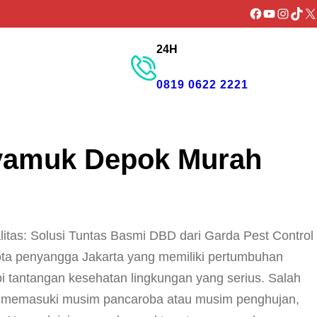
Facebook
YouTube
Instagr
TikTo
X
24H
GET PROMO
0819 0622 2221
yamuk Depok Murah
as: Solusi Tuntas Basmi DBD dari Garda Pest Control
ota penyangga Jakarta yang memiliki pertumbuhan
 tantangan kesehatan lingkungan yang serius. Salah
at memasuki musim pancaroba atau musim penghujan,