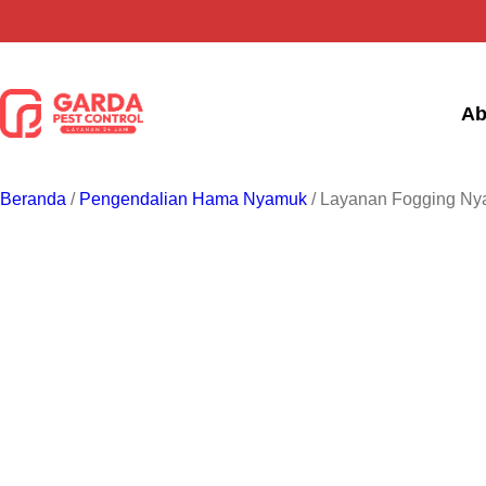
Lewati
ke
konten
Ab
Beranda
/
Pengendalian Hama Nyamuk
/ Layanan Fogging Ny