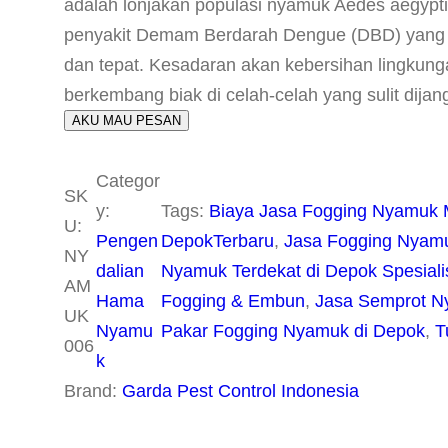
adalah lonjakan populasi nyamuk Aedes aegypt
penyakit Demam Berdarah Dengue (DBD) yang dap
dan tepat. Kesadaran akan kebersihan lingkung
berkembang biak di celah-celah yang sulit dijan
AKU MAU PESAN
Categor
SK
y:
Tags:
Biaya Jasa Fogging Nyamuk 
U:
Pengen
DepokTerbaru
, 
Jasa Fogging Nyamu
NY
dalian
Nyamuk Terdekat di Depok Spesial
AM
Hama
Fogging & Embun
, 
Jasa Semprot N
UK
Nyamu
Pakar Fogging Nyamuk di Depok
, 
T
006
k
Brand:
Garda Pest Control Indonesia