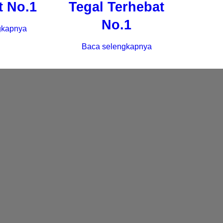
t No.1
Tegal Terhebat
No.1
gkapnya
Baca selengkapnya