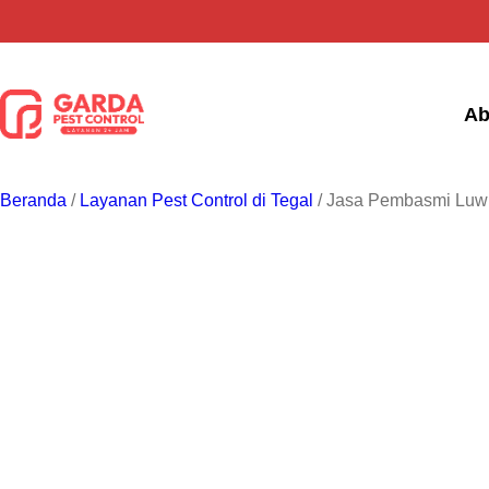
Lewati
ke
konten
Ab
Beranda
/
Layanan Pest Control di Tegal
/ Jasa Pembasmi Luwi