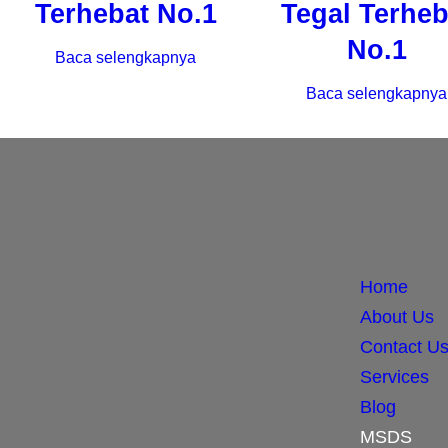
Terhebat No.1
Tegal Terheb
No.1
Baca selengkapnya
Baca selengkapnya
Home
About Us
Contact U
Services
Blog
MSDS