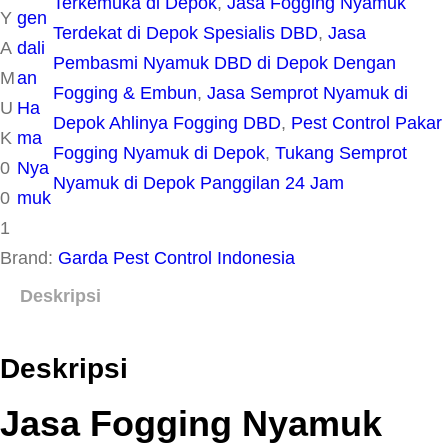
Terkemuka di Depok
, 
Jasa Fogging Nyamuk
Y
gen
Terdekat di Depok Spesialis DBD
, 
Jasa
A
dali
Pembasmi Nyamuk DBD di Depok Dengan
M
an
Fogging & Embun
, 
Jasa Semprot Nyamuk di
U
Ha
Depok Ahlinya Fogging DBD
, 
Pest Control Pakar
K
ma
Fogging Nyamuk di Depok
, 
Tukang Semprot
0
Nya
Nyamuk di Depok Panggilan 24 Jam
0
muk
1
Brand:
Garda Pest Control Indonesia
Deskripsi
Deskripsi
Jasa Fogging Nyamuk