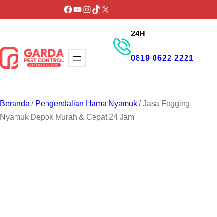
Lewati
Facebook
YouTube
Instagram
TikTok
X
ke
24H
konten
0819 0622 2221
GET PROMO
Beranda
/
Pengendalian Hama Nyamuk
/ Jasa Fogging
Nyamuk Depok Murah & Cepat 24 Jam