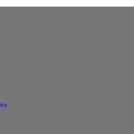
s
icy