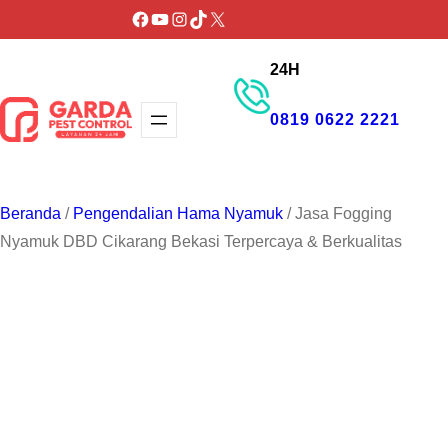
Lewati
Facebook
YouTube
Instagram
TikTok
X
ke
24H
konten
0819 0622 2221
GET PROMO
Beranda
/
Pengendalian Hama Nyamuk
/ Jasa Fogging
Nyamuk DBD Cikarang Bekasi Terpercaya & Berkualitas