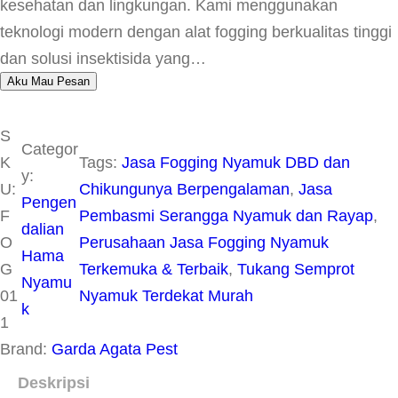
kesehatan dan lingkungan. Kami menggunakan
teknologi modern dengan alat fogging berkualitas tinggi
dan solusi insektisida yang…
Aku Mau Pesan
S
Categor
K
Tags:
Jasa Fogging Nyamuk DBD dan
y:
U:
Chikungunya Berpengalaman
, 
Jasa
Pengen
F
Pembasmi Serangga Nyamuk dan Rayap
, 
dalian
O
Perusahaan Jasa Fogging Nyamuk
Hama
G
Terkemuka & Terbaik
, 
Tukang Semprot
Nyamu
01
Nyamuk Terdekat Murah
k
1
Brand:
Garda Agata Pest
Deskripsi