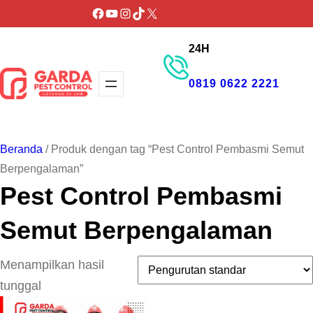
Lewati
Facebook
YouTube
Instagram
TikTok
X
ke
24H
konten
0819 0622 2221
GET PROMO
Beranda
/ Produk dengan tag “Pest Control Pembasmi Semut
Berpengalaman”
Pest Control Pembasmi
Semut Berpengalaman
Menampilkan hasil
tunggal