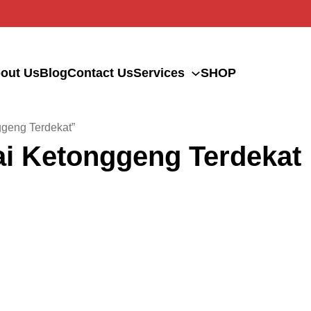
out Us
Blog
Contact Us
Services
SHOP
geng Terdekat”
i Ketonggeng Terdekat