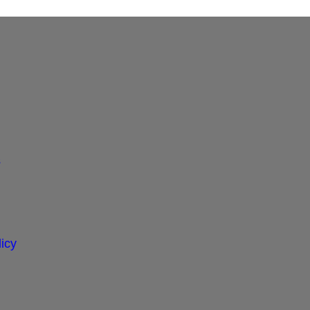
s
icy