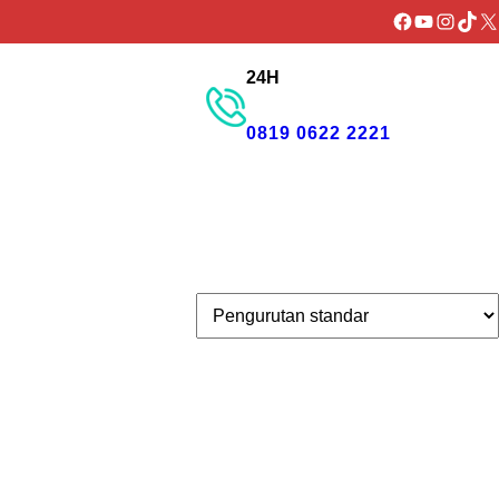
Facebook
YouTube
Instagr
TikTo
X
24H
GET PROMO
0819 0622 2221