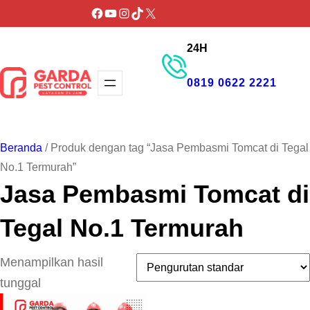
Lewati
Facebook
YouTube
Instagram
TikTok
X
ke
24H
konten
0819 0622 2221
GET PROMO
Beranda
/ Produk dengan tag “Jasa Pembasmi Tomcat di Tegal
No.1 Termurah”
Jasa Pembasmi Tomcat di
Tegal No.1 Termurah
Menampilkan hasil
tunggal