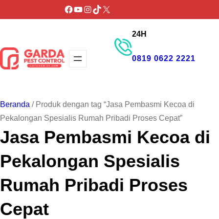
Lewati
Facebook
YouTube
Instagram
TikTok
X
ke
24H
konten
0819 0622 2221
GET PROMO
Beranda
/ Produk dengan tag “Jasa Pembasmi Kecoa di
Pekalongan Spesialis Rumah Pribadi Proses Cepat”
Jasa Pembasmi Kecoa di
Pekalongan Spesialis
Rumah Pribadi Proses
Cepat